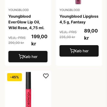
YOUNGBLOOD
YOUNGBLOOD
Youngblood
Youngblood Lipgloss
EverGlow Lip Oil,
4,5 g, Fantasy
Wild Rose, 4,75 ml.
89,00
VEJL. PRIS
199,00
235,00 kr
kr
VEJL. PRIS
290,00 kr
kr
Køb her
Køb her
-45%