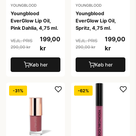
YOUNGBLOOD
YOUNGBLOOD
Youngblood
Youngblood
EverGlow Lip Oil,
EverGlow Lip Oil,
Pink Dahlia, 4,75 ml.
Spritz, 4,75 ml.
199,00
199,00
VEJL. PRIS
VEJL. PRIS
290,00 kr
290,00 kr
kr
kr
Køb her
Køb her
-31%
-62%