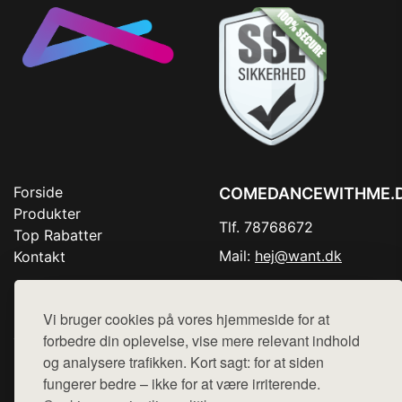
Forside
COMEDANCEWITHME.
Produkter
Tlf. 78768672
Top Rabatter
Mail:
hej@want.dk
Kontakt
Cookie- og privatlivspolitik
Vi bruger cookies på vores hjemmeside for at
forbedre din oplevelse, vise mere relevant indhold
og analysere trafikken. Kort sagt: for at siden
Denne side er en del af want.dk, der udgiver en række
fungerer bedre – ikke for at være irriterende.
hjemmesider med præsentation af forskellige produkter fra