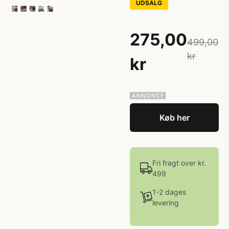
UDSALG
275,00
499,00
kr
kr
Køb her
Fri fragt over kr.
499
1-2 dages
levering