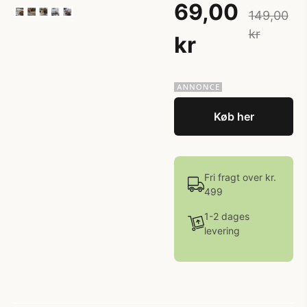
69,00
149,00
kr
kr
Køb her
Fri fragt over kr.
499
1-2 dages
levering