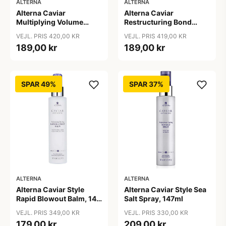
ALTERNA
ALTERNA
Alterna Caviar
Alterna Caviar
Multiplying Volume
Restructuring Bond
Styling Mousse, 232 g
Repair Leave-In Heat
VEJL. PRIS 420,00 KR
VEJL. PRIS 419,00 KR
Protection Spray, 125 ml
189,00 kr
189,00 kr
SPAR 49%
SPAR 37%
ALTERNA
ALTERNA
Alterna Caviar Style
Alterna Caviar Style Sea
Rapid Blowout Balm, 147
Salt Spray, 147ml
ml
VEJL. PRIS 349,00 KR
VEJL. PRIS 330,00 KR
179,00 kr
209,00 kr