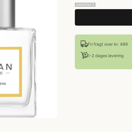
Fri fragt over kr. 499
1-2 dages levering