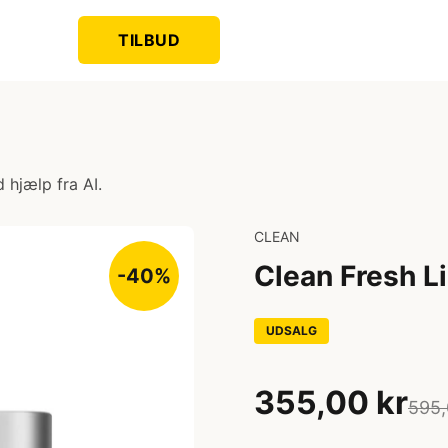
TILBUD
 hjælp fra AI.
CLEAN
Clean Fresh L
-40%
UDSALG
355,00 kr
595,