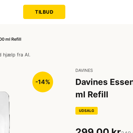
TILBUD
0 ml Refill
 hjælp fra AI.
DAVINES
Davines Essen
-14%
ml Refill
UDSALG
299,00 kr