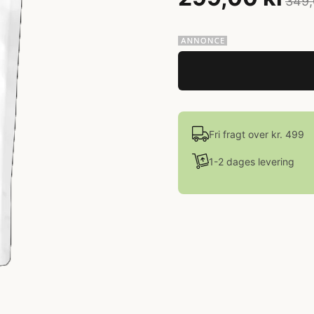
349,
Fri fragt over kr. 499
1-2 dages levering