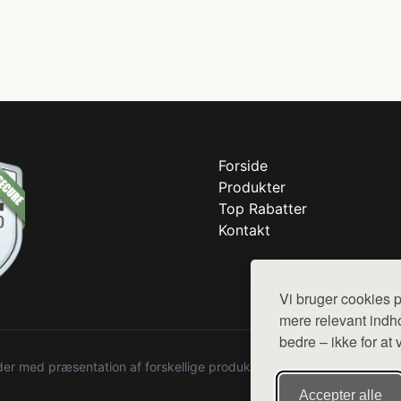
Forside
Produkter
Top Rabatter
Kontakt
Vi bruger cookies p
mere relevant indho
bedre – ikke for at 
r med præsentation af forskellige produkter fra diverse webshops. De
Accepter alle