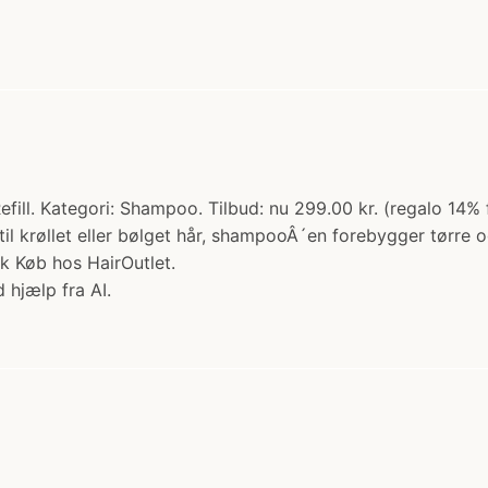
ill. Kategori: Shampoo. Tilbud: nu 299.00 kr. (regalo 14% f
l krøllet eller bølget hår, shampooÂ´en forebygger tørre 
ak Køb hos HairOutlet.
 hjælp fra AI.