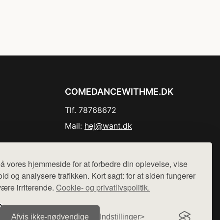
COMEDANCEWITHME.DK
Tlf. 78768672
Mail:
hej@want.dk
Cookie- og privatlivspolitik
å vores hjemmeside for at forbedre din oplevelse, vise
ld og analysere trafikken. Kort sagt: for at siden fungerer
være irriterende.
Cookie- og privatlivspolitik.
r sælges ikke varer fra denne side - vi henviser til de shops,
Afvis ikke‑nødvendige
Indstillinger