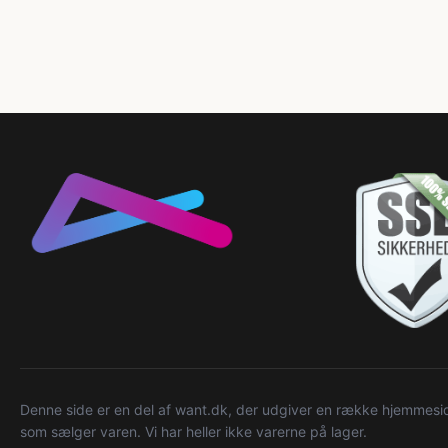
Denne side er en del af want.dk, der udgiver en række hjemmeside
som sælger varen. Vi har heller ikke varerne på lager.