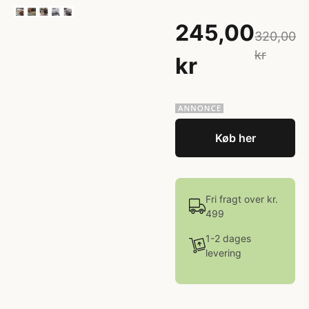
245,00
320,00
kr
kr
Køb her
Fri fragt over kr.
499
1-2 dages
levering