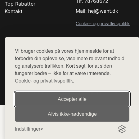
Tlf. 78768672
Top Rabatter
Mail:
hej@want.dk
Kontakt
Cookie- og privatlivspolitik
Vi bruger cookies på vores hjemmeside for at
Denne side er en del af want.dk, der udgiver en række
forbedre din oplevelse, vise mere relevant indhold
hjemmesider med præsentation af forskellige produkter fra
og analysere trafikken. Kort sagt: for at siden
diverse webshops. Der sælges ikke varer fra denne side - vi
fungerer bedre – ikke for at være irriterende.
henviser til de shops, som sælger varen. Vi har heller ikke
Cookie- og privatlivspolitik.
varerne på lager.
© 2026 comedancewithme.dk. Alle rettigheder forbeholdes.
Accepter alle
Afvis ikke‑nødvendige
Indstillinger