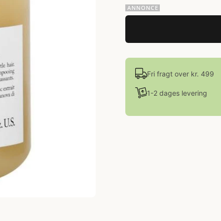
Fri fragt over kr. 499
1-2 dages levering