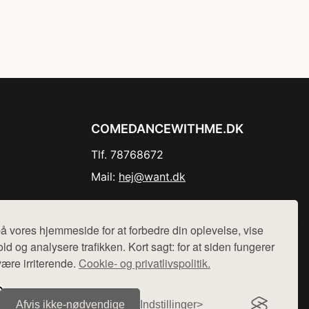
COMEDANCEWITHME.DK
Tlf. 78768672
Mail:
hej@want.dk
Cookie- og privatlivspolitik
å vores hjemmeside for at forbedre din oplevelse, vise
ld og analysere trafikken. Kort sagt: for at siden fungerer
være irriterende.
Cookie- og privatlivspolitik.
r sælges ikke varer fra denne side - vi henviser til de shops,
Afvis ikke‑nødvendige
Indstillinger