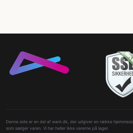
Denne side er en del af want.dk, der udgiver en række hjemmeside
som sælger varen. Vi har heller ikke varerne på lager.