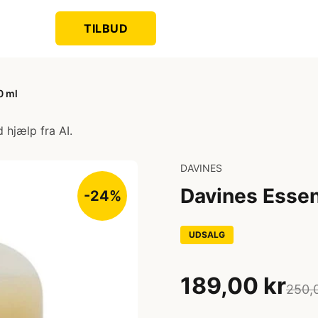
TILBUD
0 ml
 hjælp fra AI.
DAVINES
Davines Esse
-24%
UDSALG
189,00 kr
250,