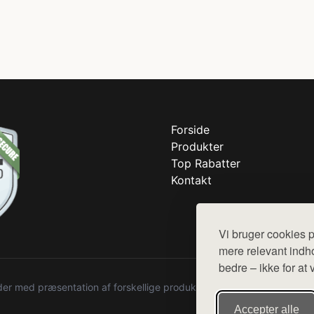
Forside
Produkter
Top Rabatter
Kontakt
Vi bruger cookies p
mere relevant indho
bedre – ikke for at 
r med præsentation af forskellige produkter fra diverse webshops. De
Accepter alle