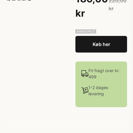
220,00
kr
kr
Køb her
Fri fragt over kr.
499
1-2 dages
levering