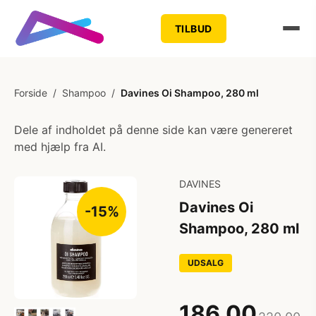
TILBUD
Forside
/
Shampoo
/
Davines Oi Shampoo, 280 ml
Dele af indholdet på denne side kan være genereret
med hjælp fra AI.
DAVINES
Davines Oi
-15%
Shampoo, 280 ml
UDSALG
186,00