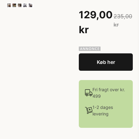
129,00
235,00
kr
kr
Køb her
Fri fragt over kr.
499
1-2 dages
levering