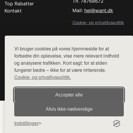
Tlf. 78768672
Top Rabatter
Mail:
hej@want.dk
Kontakt
Cookie- og privatlivspolitik
Vi bruger cookies på vores hjemmeside for at
Denne side er en del af want.dk, der udgiver en række
forbedre din oplevelse, vise mere relevant indhold
hjemmesider med præsentation af forskellige produkter fra
og analysere trafikken. Kort sagt: for at siden
diverse webshops. Der sælges ikke varer fra denne side - vi
fungerer bedre – ikke for at være irriterende.
henviser til de shops, som sælger varen. Vi har heller ikke
Cookie- og privatlivspolitik.
varerne på lager.
© 2026 comedancewithme.dk. Alle rettigheder forbeholdes.
Accepter alle
Afvis ikke‑nødvendige
Indstillinger