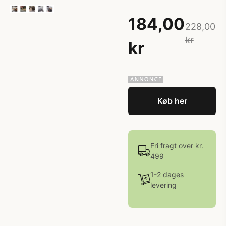
184,00
228,00
kr
kr
Køb her
Fri fragt over kr.
499
1-2 dages
levering