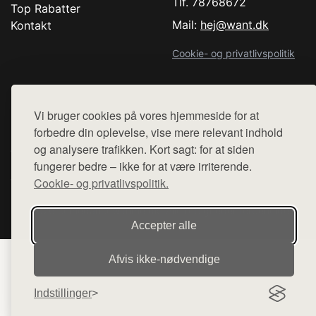
Tlf. 78768672
Top Rabatter
Mail:
hej@want.dk
Kontakt
Cookie- og privatlivspolitik
Vi bruger cookies på vores hjemmeside for at
Denne side er en del af want.dk, der udgiver en række
forbedre din oplevelse, vise mere relevant indhold
hjemmesider med præsentation af forskellige produkter fra
og analysere trafikken. Kort sagt: for at siden
diverse webshops. Der sælges ikke varer fra denne side - vi
fungerer bedre – ikke for at være irriterende.
henviser til de shops, som sælger varen. Vi har heller ikke
Cookie- og privatlivspolitik.
varerne på lager.
© 2026 comedancewithme.dk. Alle rettigheder forbeholdes.
Accepter alle
Afvis ikke‑nødvendige
Indstillinger