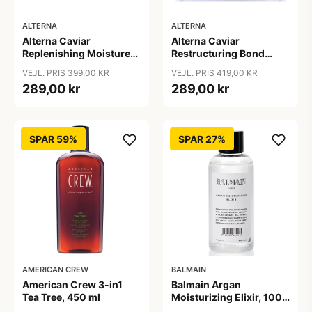
ALTERNA
ALTERNA
Alterna Caviar
Alterna Caviar
Replenishing Moisture
Restructuring Bond
Masque, 161 g
Repair Masque, 169 ml
VEJL. PRIS 399,00 KR
VEJL. PRIS 419,00 KR
289,00 kr
289,00 kr
SPAR 59%
SPAR 27%
AMERICAN CREW
BALMAIN
American Crew 3-in1
Balmain Argan
Tea Tree, 450 ml
Moisturizing Elixir, 100
ml