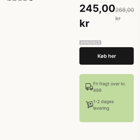
245,00
268,00
kr
kr
Køb her
Fri fragt over kr.
499
1-2 dages
levering