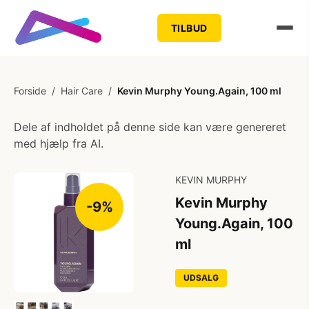
TILBUD
Forside
/
Hair Care
/
Kevin Murphy Young.Again, 100 ml
Dele af indholdet på denne side kan være genereret
med hjælp fra AI.
KEVIN MURPHY
Kevin Murphy
-9%
Young.Again, 100
ml
UDSALG