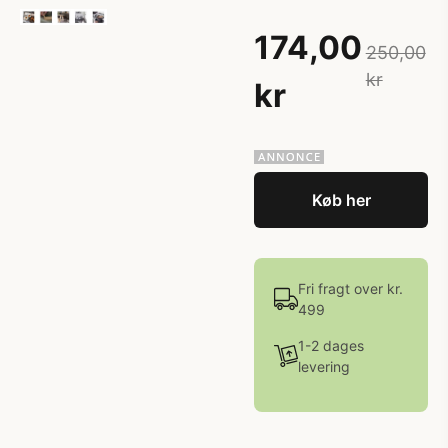
174,00
250,00
kr
kr
Køb her
Fri fragt over kr.
499
1-2 dages
levering