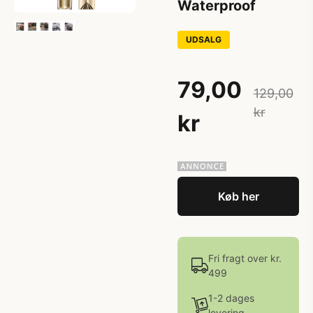
Waterproof
UDSALG
79,00
129,00
kr
kr
Køb her
Fri fragt over kr.
499
1-2 dages
levering