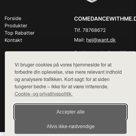
Forside
COMEDANCEWITHME.
Produkter
Tlf. 78768672
Top Rabatter
Mail:
hej@want.dk
Kontakt
Cookie- og privatlivspolitik
Vi bruger cookies på vores hjemmeside for at
forbedre din oplevelse, vise mere relevant indhold
og analysere trafikken. Kort sagt: for at siden
Denne side er en del af want.dk, der udgiver en række
fungerer bedre – ikke for at være irriterende.
hjemmesider med præsentation af forskellige produkter fra
Cookie- og privatlivspolitik.
diverse webshops. Der sælges ikke varer fra denne side - vi
henviser til de shops, som sælger varen. Vi har heller ikke
varerne på lager.
Accepter alle
© 2026 comedancewithme.dk. Alle rettigheder forbeholdes.
Afvis ikke‑nødvendige