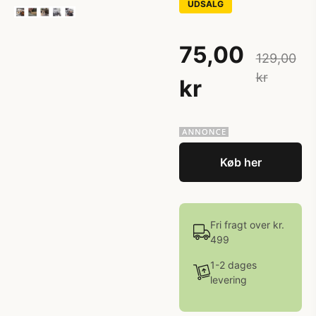
UDSALG
75,00
129,00
kr
kr
Køb her
Fri fragt over kr.
499
1-2 dages
levering