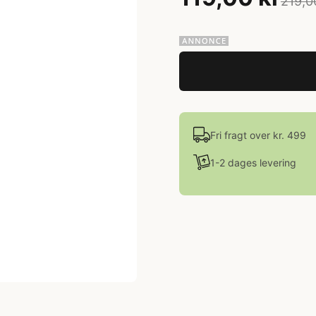
219,0
Fri fragt over kr. 499
1-2 dages levering