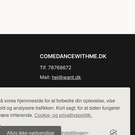
COMEDANCEWITHME.DK
Tlf. 78768672
Mail:
hej@want.dk
Cookie- og privatlivspolitik
å vores hjemmeside for at forbedre din oplevelse, vise
ld og analysere trafikken. Kort sagt: for at siden fungerer
være irriterende.
Cookie- og privatlivspolitik.
r sælges ikke varer fra denne side - vi henviser til de shops,
Afvis ikke‑nødvendige
Indstillinger