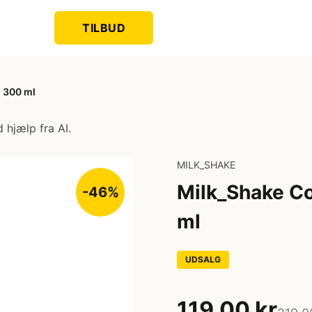
TILBUD
 300 ml
 hjælp fra AI.
MILK_SHAKE
Milk_Shake C
-46%
ml
UDSALG
119,00 kr