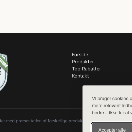
Forside
Produkter
Top Rabatter
Kontakt
Vi bruger cookies p
mere relevant indho
bedre – ikke for at 
r med præsentation af forskellige produkter fra diverse webshops. De
Accepter alle