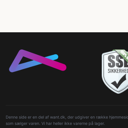
Denne side er en del af want.dk, der udgiver en række hjemmeside
som sælger varen. Vi har heller ikke varerne på lager.