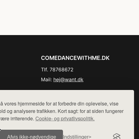
COMEDANCEWITHME.DK
Tlf. 78768672
Mail:
hej@want.dk
Cookie- og privatlivspolitik
å vores hjemmeside for at forbedre din oplevelse, vise
ld og analysere trafikken. Kort sagt: for at siden fungerer
være irriterende.
Cookie- og privatlivspolitik.
r sælges ikke varer fra denne side - vi henviser til de shops,
Afvis ikke‑nødvendige
Indstillinger