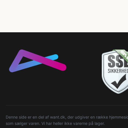
Denne side er en del af want.dk, der udgiver en række hjemmeside
som sælger varen. Vi har heller ikke varerne på lager.