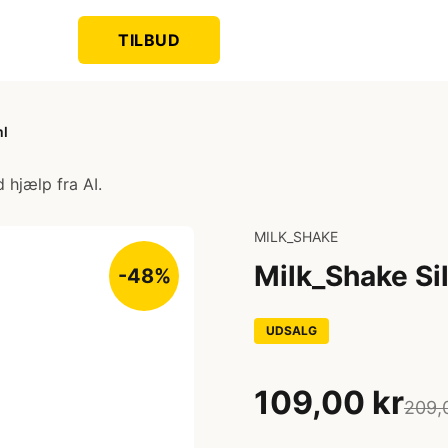
TILBUD
ml
 hjælp fra AI.
MILK_SHAKE
Milk_Shake Si
-48%
UDSALG
109,00 kr
209,