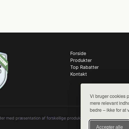
Forside
Produkter
Top Rabatter
Kontakt
Vi bruger cookies p
mere relevant indho
bedre – ikke for at 
r med præsentation af forskellige produkter fra diverse webshops. De
Accepter alle