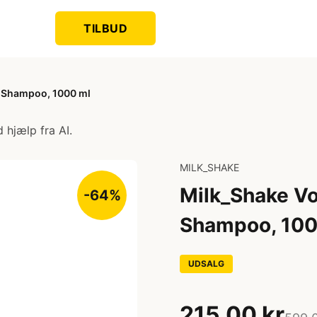
TILBUD
g Shampoo, 1000 ml
 hjælp fra AI.
MILK_SHAKE
Milk_Shake Vo
-64%
Shampoo, 100
UDSALG
215,00 kr