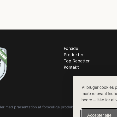
Forside
Produkter
Top Rabatter
Kontakt
Vi bruger cookies p
mere relevant indho
bedre – ikke for at 
r med præsentation af forskellige produkter fra diverse webshops. De
Accepter alle