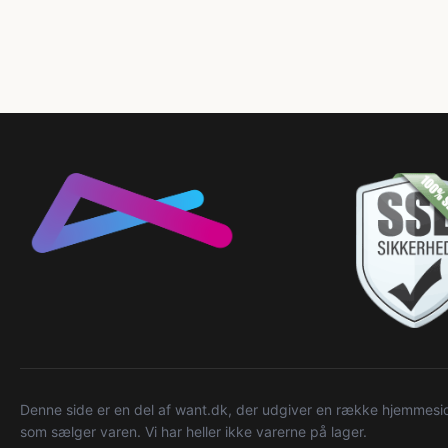
Denne side er en del af want.dk, der udgiver en række hjemmeside
som sælger varen. Vi har heller ikke varerne på lager.