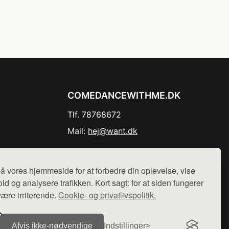
COMEDANCEWITHME.DK
Tlf. 78768672
Mail:
hej@want.dk
Cookie- og privatlivspolitik
å vores hjemmeside for at forbedre din oplevelse, vise
ld og analysere trafikken. Kort sagt: for at siden fungerer
være irriterende.
Cookie- og privatlivspolitik.
r sælges ikke varer fra denne side - vi henviser til de shops,
Afvis ikke‑nødvendige
Indstillinger