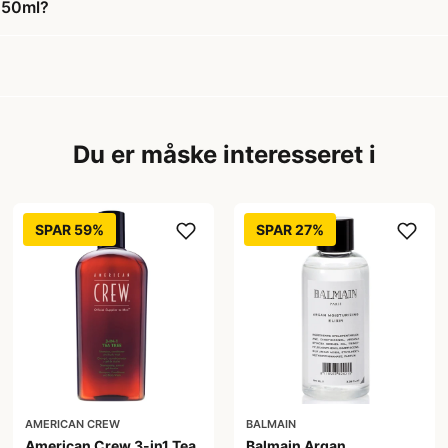
 250ml?
Du er måske interesseret i
SPAR 59%
SPAR 27%
AMERICAN CREW
BALMAIN
American Crew 3-in1 Tea
Balmain Argan