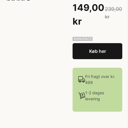
149,00
239,00
kr
kr
Køb her
Fri fragt over kr.
499
1-2 dages
levering