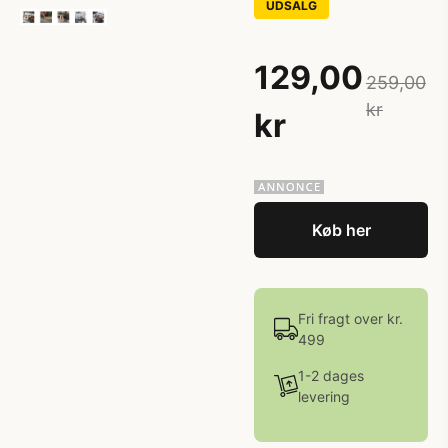
UDSALG
129,00
259,00
kr
kr
Køb her
Fri fragt over kr.
499
1-2 dages
levering