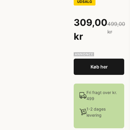
UDSALG
309,00
499,00
kr
kr
Køb her
Fri fragt over kr.
499
1-2 dages
levering