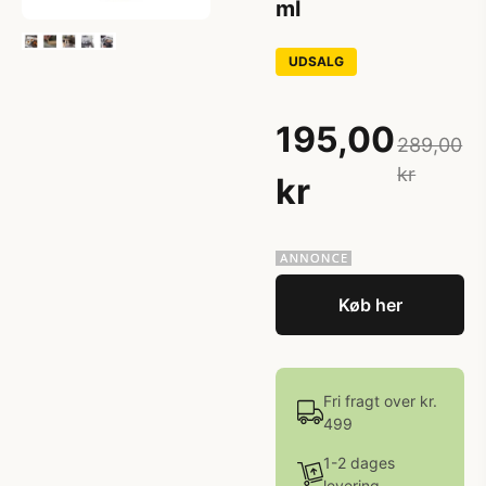
ml
UDSALG
195,00
289,00
kr
kr
Køb her
Fri fragt over kr.
499
1-2 dages
levering