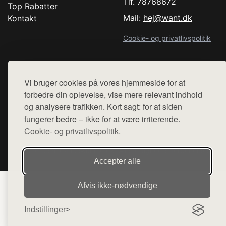
Tlf. 78768672
Top Rabatter
Mail:
hej@want.dk
Kontakt
Cookie- og privatlivspolitik
Vi bruger cookies på vores hjemmeside for at
Denne side er en del af want.dk, der udgiver en række
forbedre din oplevelse, vise mere relevant indhold
hjemmesider med præsentation af forskellige produkter fra
og analysere trafikken. Kort sagt: for at siden
diverse webshops. Der sælges ikke varer fra denne side - vi
fungerer bedre – ikke for at være irriterende.
henviser til de shops, som sælger varen. Vi har heller ikke
Cookie- og privatlivspolitik.
varerne på lager.
© 2026 comedancewithme.dk. Alle rettigheder forbeholdes.
Accepter alle
Afvis ikke‑nødvendige
Indstillinger