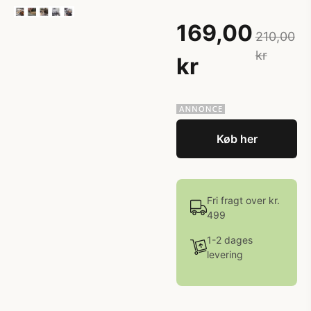
169,00
210,00
kr
kr
Køb her
Fri fragt over kr.
499
1-2 dages
levering