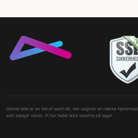
Denne side er en del af want.dk, der udgiver en række hjemmeside
som sælger varen. Vi har heller ikke varerne på lager.