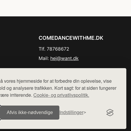
COMEDANCEWITHME.DK
Tlf. 78768672
Mail:
hej@want.dk
Cookie- og privatlivspolitik
å vores hjemmeside for at forbedre din oplevelse, vise
ld og analysere trafikken. Kort sagt: for at siden fungerer
være irriterende.
Cookie- og privatlivspolitik.
r sælges ikke varer fra denne side - vi henviser til de shops,
Afvis ikke‑nødvendige
Indstillinger