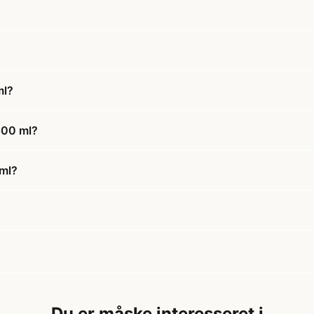
ml?
500 ml?
 ml?
Du er måske interesseret i