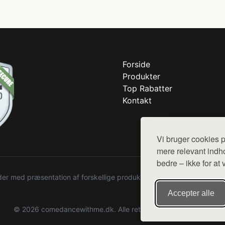
Forside
Produkter
Top Rabatter
Kontakt
Vi bruger cookies p
mere relevant indho
bedre – ikke for at 
r med præsentation af forskellige produkter fra diverse webshops. De
Accepter alle
© 2026 comedancewithme.dk. Alle rettigheder forbeholdes.