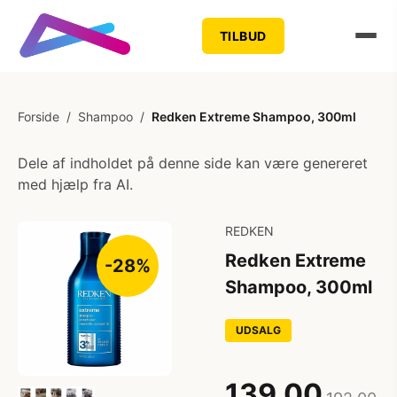
TILBUD
Forside
/
Shampoo
/
Redken Extreme Shampoo, 300ml
Dele af indholdet på denne side kan være genereret
med hjælp fra AI.
REDKEN
Redken Extreme
-28%
Shampoo, 300ml
UDSALG
139,00