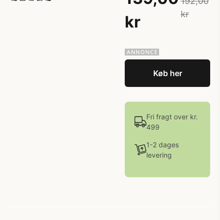
192,00
kr
kr
Køb her
Fri fragt over kr.
499
1-2 dages
levering