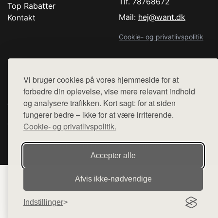
Tlf. 78768672
Top Rabatter
Mail:
hej@want.dk
Kontakt
Cookie- og privatlivspolitik
Vi bruger cookies på vores hjemmeside for at
Denne side er en del af want.dk, der udgiver en række
forbedre din oplevelse, vise mere relevant indhold
hjemmesider med præsentation af forskellige produkter fra
og analysere trafikken. Kort sagt: for at siden
diverse webshops. Der sælges ikke varer fra denne side - vi
fungerer bedre – ikke for at være irriterende.
henviser til de shops, som sælger varen. Vi har heller ikke
Cookie- og privatlivspolitik.
varerne på lager.
© 2026 comedancewithme.dk. Alle rettigheder forbeholdes.
Accepter alle
Afvis ikke‑nødvendige
Indstillinger