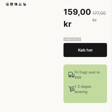
159,00
177,00
kr
kr
Køb her
Fri fragt over kr.
499
1-2 dages
levering