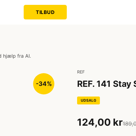
TILBUD
 hjælp fra AI.
REF
REF. 141 Stay
-34%
UDSALG
124,00 kr
189,0