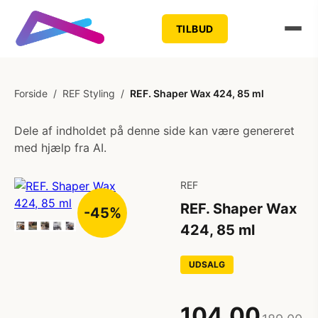
TILBUD
Forside
/
REF Styling
/
REF. Shaper Wax 424, 85 ml
Dele af indholdet på denne side kan være genereret
med hjælp fra AI.
REF
REF. Shaper Wax
-45%
424, 85 ml
UDSALG
104,00