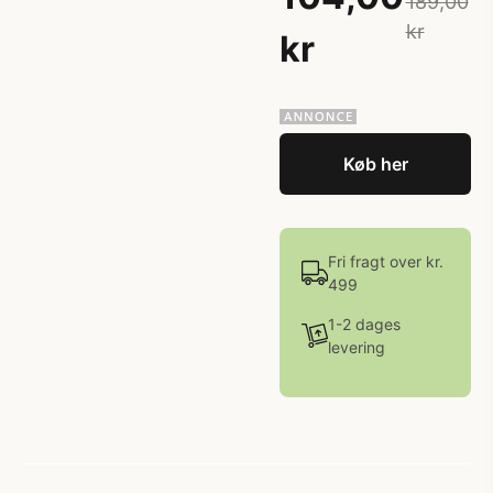
189,00
kr
kr
Køb her
Fri fragt over kr.
499
1-2 dages
levering