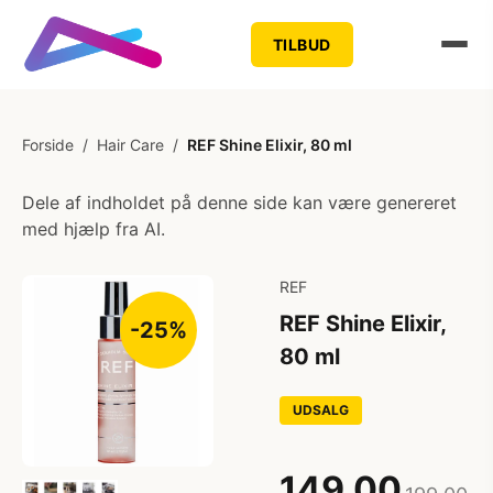
TILBUD
Forside
/
Hair Care
/
REF Shine Elixir, 80 ml
Dele af indholdet på denne side kan være genereret
med hjælp fra AI.
REF
REF Shine Elixir,
-25%
80 ml
UDSALG
149,00