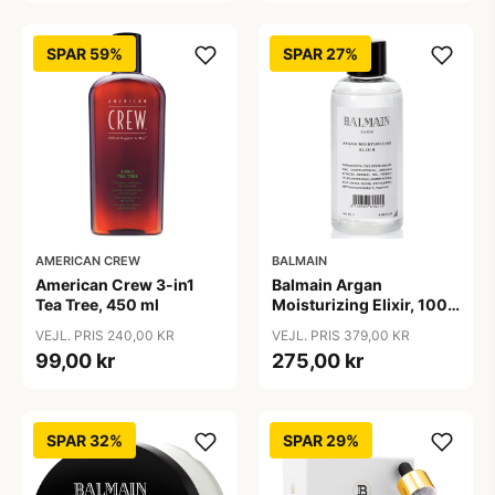
SPAR 59%
SPAR 27%
AMERICAN CREW
BALMAIN
American Crew 3-in1
Balmain Argan
Tea Tree, 450 ml
Moisturizing Elixir, 100
ml
VEJL. PRIS 240,00 KR
VEJL. PRIS 379,00 KR
99,00 kr
275,00 kr
SPAR 32%
SPAR 29%