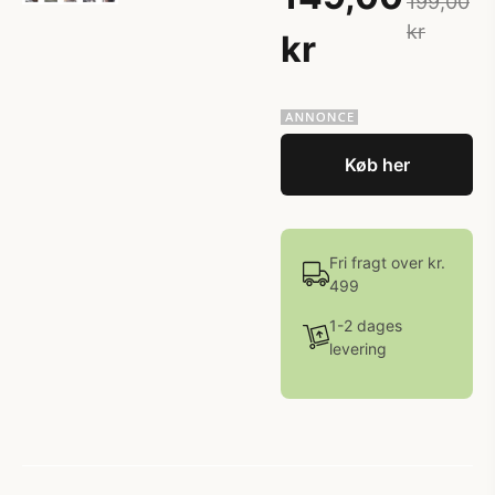
199,00
kr
kr
Køb her
Fri fragt over kr.
499
1-2 dages
levering