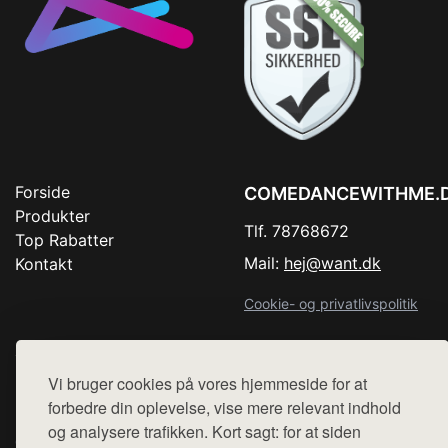
Forside
COMEDANCEWITHME.
Produkter
Tlf. 78768672
Top Rabatter
Mail:
hej@want.dk
Kontakt
Cookie- og privatlivspolitik
Vi bruger cookies på vores hjemmeside for at
Denne side er en del af want.dk, der udgiver en række
forbedre din oplevelse, vise mere relevant indhold
hjemmesider med præsentation af forskellige produkter fra
og analysere trafikken. Kort sagt: for at siden
diverse webshops. Der sælges ikke varer fra denne side - vi