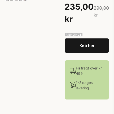
235,00
290,00
kr
kr
Køb her
Fri fragt over kr.
499
1-2 dages
levering