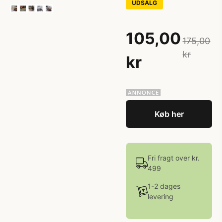
UDSALG
105,00
175,00
kr
kr
Køb her
Fri fragt over kr.
499
1-2 dages
levering