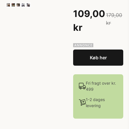
109,00
179,00
kr
kr
Køb her
Fri fragt over kr.
499
1-2 dages
levering