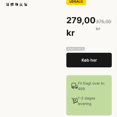
UDSALG
279,00
375,00
kr
kr
Køb her
Fri fragt over kr.
499
1-2 dages
levering