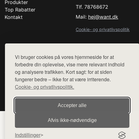
Produkter
Tlf. 78768672
Top Rabatter
Mail:
hej@want.dk
Kontakt
Cookie- og privatlivspolitik
Vi bruger cookies på vores hjemmeside for at
Denne side er en del af want.dk, der udgiver en række
forbedre din oplevelse, vise mere relevant indhold
hjemmesider med præsentation af forskellige produkter fra
og analysere trafikken. Kort sagt: for at siden
diverse webshops. Der sælges ikke varer fra denne side - vi
fungerer bedre – ikke for at være irriterende.
henviser til de shops, som sælger varen. Vi har heller ikke
varerne på lager.
Cookie- og privatlivspolitik.
© 2026 comedancewithme.dk. Alle rettigheder forbeholdes.
Accepter alle
Afvis ikke‑nødvendige
Indstillinger