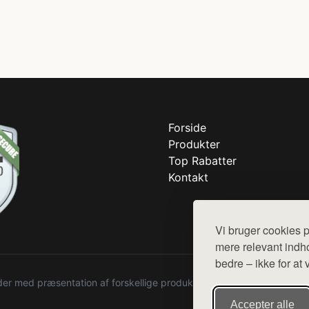
Forside
Produkter
Top Rabatter
Kontakt
Vi bruger cookies p
mere relevant indho
bedre – ikke for at 
r med præsentation af forskellige produkter fra diverse webshops. De
Accepter alle