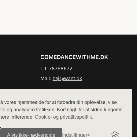
COMEDANCEWITHME.DK
Tlf. 78768672
Mail:
hej@want.dk
Cookie- og privatlivspolitik
å vores hjemmeside for at forbedre din oplevelse, vise
ld og analysere trafikken. Kort sagt: for at siden fungerer
være irriterende.
Cookie- og privatlivspolitik.
r sælges ikke varer fra denne side - vi henviser til de shops,
Afvis ikke‑nødvendige
Indstillinger