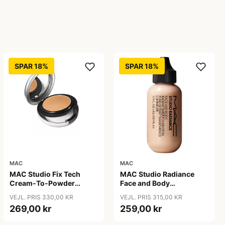
SPAR 18%
SPAR 18%
MAC
MAC
MAC Studio Fix Tech
MAC Studio Radiance
Cream-To-Powder
Face and Body
Foundation C4.5, 10 gr
Foundation C4, 50 ml
VEJL. PRIS 330,00 KR
VEJL. PRIS 315,00 KR
269,00 kr
259,00 kr