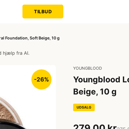
TILBUD
l Foundation, Soft Beige, 10 g
 hjælp fra AI.
YOUNGBLOOD
Youngblood Lo
-26%
Beige, 10 g
UDSALG
279,00 kr