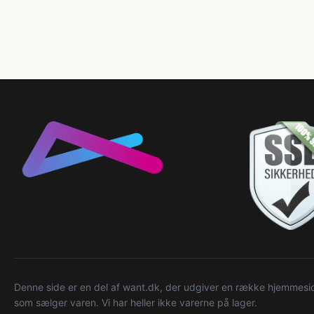
Denne side er en del af want.dk, der udgiver en række hjemmeside
som sælger varen. Vi har heller ikke varerne på lager.