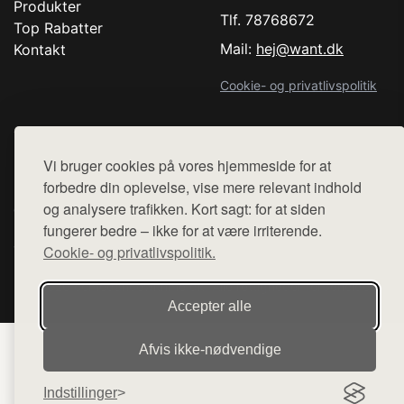
Produkter
Tlf. 78768672
Top Rabatter
Mail:
hej@want.dk
Kontakt
Cookie- og privatlivspolitik
Vi bruger cookies på vores hjemmeside for at
Denne side er en del af want.dk, der udgiver en række
forbedre din oplevelse, vise mere relevant indhold
hjemmesider med præsentation af forskellige produkter fra
og analysere trafikken. Kort sagt: for at siden
diverse webshops. Der sælges ikke varer fra denne side - vi
fungerer bedre – ikke for at være irriterende.
henviser til de shops, som sælger varen. Vi har heller ikke
varerne på lager.
Cookie- og privatlivspolitik.
© 2026 comedancewithme.dk. Alle rettigheder forbeholdes.
Accepter alle
Afvis ikke‑nødvendige
Indstillinger