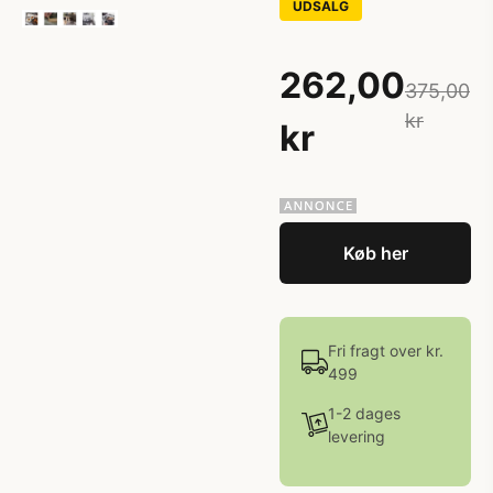
UDSALG
262,00
375,00
kr
kr
Køb her
Fri fragt over kr.
499
1-2 dages
levering