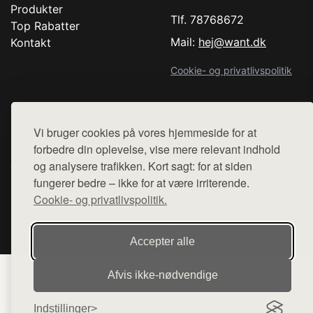
Produkter
Tlf. 78768672
Top Rabatter
Mail:
hej@want.dk
Kontakt
Cookie- og privatlivspolitik
Vi bruger cookies på vores hjemmeside for at
Denne side er en del af want.dk, der udgiver en række
forbedre din oplevelse, vise mere relevant indhold
hjemmesider med præsentation af forskellige produkter fra
og analysere trafikken. Kort sagt: for at siden
diverse webshops. Der sælges ikke varer fra denne side - vi
fungerer bedre – ikke for at være irriterende.
henviser til de shops, som sælger varen. Vi har heller ikke
varerne på lager.
Cookie- og privatlivspolitik.
© 2026 comedancewithme.dk. Alle rettigheder forbeholdes.
Accepter alle
Afvis ikke‑nødvendige
Indstillinger