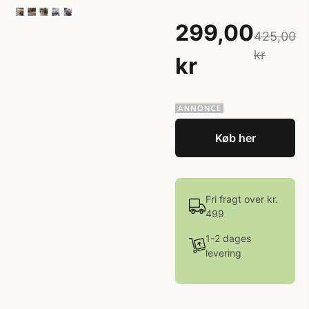
299,00
425,00
kr
kr
Køb her
Fri fragt over kr.
499
1-2 dages
levering