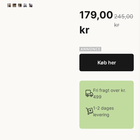
179,00
245,00
kr
kr
Køb her
Fri fragt over kr.
499
1-2 dages
levering