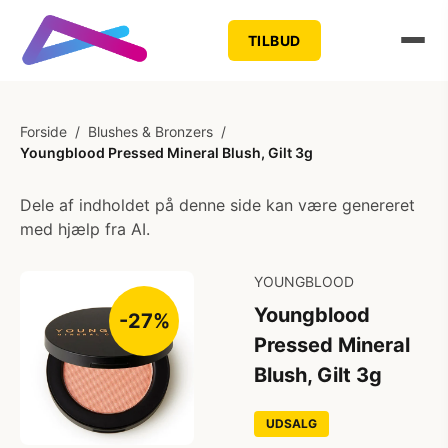
TILBUD
Forside
/
Blushes & Bronzers
/
Youngblood Pressed Mineral Blush, Gilt 3g
Dele af indholdet på denne side kan være genereret
med hjælp fra AI.
YOUNGBLOOD
Youngblood
-27%
Pressed Mineral
Blush, Gilt 3g
UDSALG