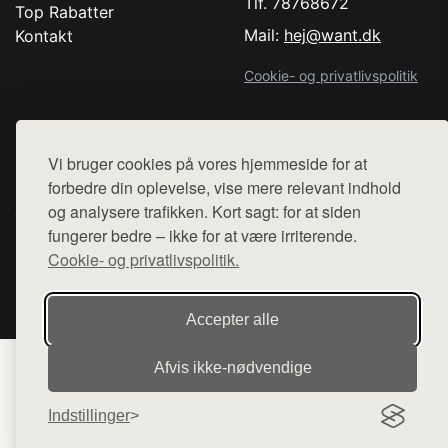
Tlf. 78768672
Top Rabatter
Mail:
hej@want.dk
Kontakt
Cookie- og privatlivspolitik
Vi bruger cookies på vores hjemmeside for at
Denne side er en del af want.dk, der udgiver en række
forbedre din oplevelse, vise mere relevant indhold
hjemmesider med præsentation af forskellige produkter fra
og analysere trafikken. Kort sagt: for at siden
diverse webshops. Der sælges ikke varer fra denne side - vi
fungerer bedre – ikke for at være irriterende.
henviser til de shops, som sælger varen. Vi har heller ikke
Cookie- og privatlivspolitik.
varerne på lager.
© 2026 comedancewithme.dk. Alle rettigheder forbeholdes.
Accepter alle
Afvis ikke‑nødvendige
Indstillinger