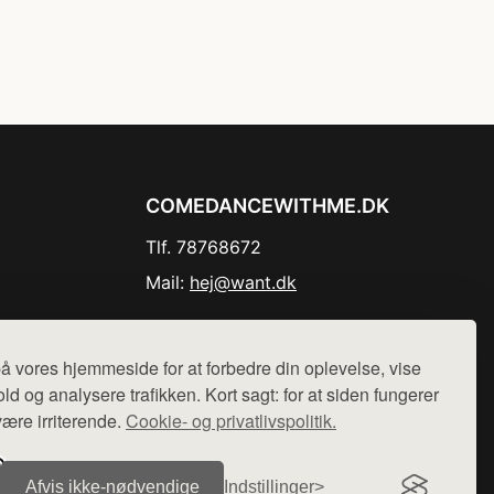
COMEDANCEWITHME.DK
Tlf. 78768672
Mail:
hej@want.dk
Cookie- og privatlivspolitik
å vores hjemmeside for at forbedre din oplevelse, vise
ld og analysere trafikken. Kort sagt: for at siden fungerer
være irriterende.
Cookie- og privatlivspolitik.
r sælges ikke varer fra denne side - vi henviser til de shops,
Afvis ikke‑nødvendige
Indstillinger