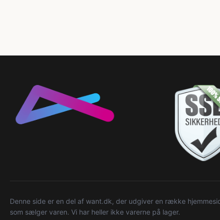
Denne side er en del af want.dk, der udgiver en række hjemmeside
som sælger varen. Vi har heller ikke varerne på lager.