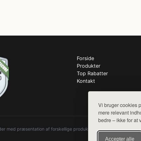
Forside
Produkter
Top Rabatter
Kontakt
Vi bruger cookies p
mere relevant indho
bedre – ikke for at 
r med præsentation af forskellige produkter fra diverse webshops. De
Accepter alle