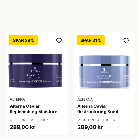
SPAR 28%
SPAR 31%
ALTERNA
ALTERNA
Alterna Caviar
Alterna Caviar
Replenishing Moisture
Restructuring Bond
Masque, 161 g
Repair Masque, 169 ml
VEJL. PRIS 399,00 KR
VEJL. PRIS 419,00 KR
289,00 kr
289,00 kr