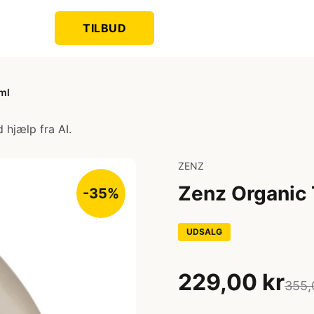
TILBUD
ml
 hjælp fra AI.
ZENZ
Zenz Organic 
-35%
UDSALG
229,00 kr
355,