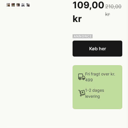
109,00
210,00
kr
kr
Køb her
Fri fragt over kr.
499
1-2 dages
levering