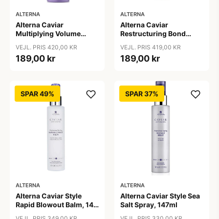
ALTERNA
ALTERNA
Alterna Caviar
Alterna Caviar
Multiplying Volume
Restructuring Bond
Styling Mousse, 232 g
Repair Leave-In Heat
VEJL. PRIS 420,00 KR
VEJL. PRIS 419,00 KR
Protection Spray, 125 ml
189,00 kr
189,00 kr
SPAR 49%
SPAR 37%
ALTERNA
ALTERNA
Alterna Caviar Style
Alterna Caviar Style Sea
Rapid Blowout Balm, 147
Salt Spray, 147ml
ml
VEJL. PRIS 349,00 KR
VEJL. PRIS 330,00 KR