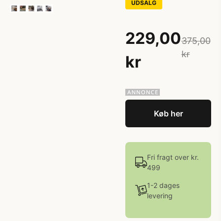
UDSALG
229,00
375,00
kr
kr
Køb her
Fri fragt over kr.
499
1-2 dages
levering