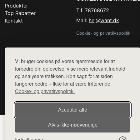
Produkter
Tlf. 78768672
Top Rabatter
Mail:
hej@want.dk
Kontakt
Cookie- og privatlivspolitik
Vi bruger cookies på vores hjemmeside for at
Denne side er en del af want.dk, der udgiver en række
forbedre din oplevelse, vise mere relevant indhold
hjemmesider med præsentation af forskellige produkter fra
og analysere trafikken. Kort sagt: for at siden
diverse webshops. Der sælges ikke varer fra denne side - vi
fungerer bedre – ikke for at være irriterende.
henviser til de shops, som sælger varen. Vi har heller ikke
varerne på lager.
Cookie- og privatlivspolitik.
© 2026 comedancewithme.dk. Alle rettigheder forbeholdes.
Accepter alle
Afvis ikke‑nødvendige
Indstillinger