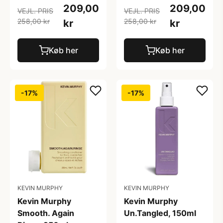
209,00
209,00
VEJL. PRIS
VEJL. PRIS
258,00 kr
258,00 kr
kr
kr
Køb her
Køb her
-17%
-17%
KEVIN MURPHY
KEVIN MURPHY
Kevin Murphy
Kevin Murphy
Smooth. Again
Un.Tangled, 150ml