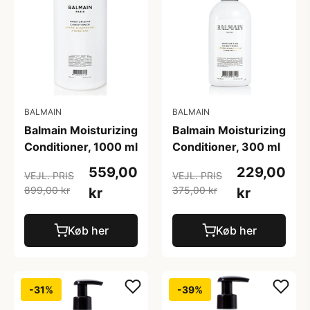
BALMAIN
BALMAIN
Balmain Moisturizing
Balmain Moisturizing
Conditioner, 1000 ml
Conditioner, 300 ml
559,00
229,00
VEJL. PRIS
VEJL. PRIS
899,00 kr
375,00 kr
kr
kr
Køb her
Køb her
-31%
-39%