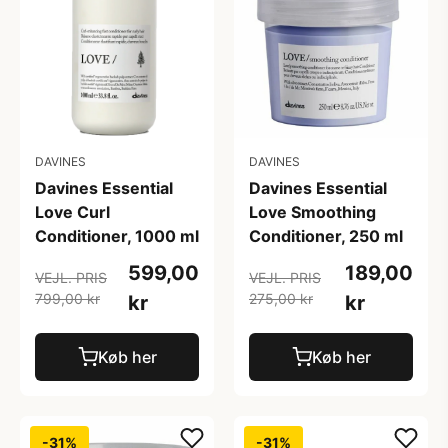
DAVINES
DAVINES
Davines Essential
Davines Essential
Love Curl
Love Smoothing
Conditioner, 1000 ml
Conditioner, 250 ml
599,00
189,00
VEJL. PRIS
VEJL. PRIS
799,00 kr
275,00 kr
kr
kr
Køb her
Køb her
-31%
-31%