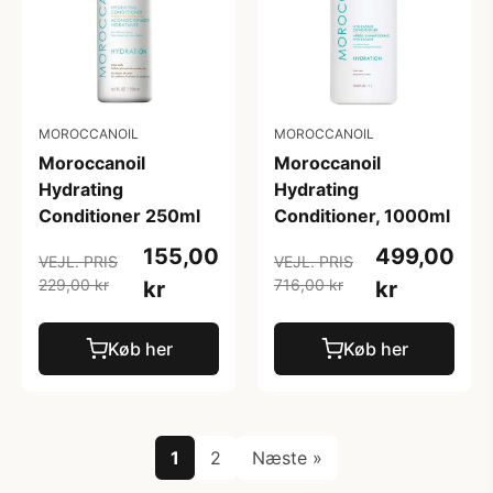
MOROCCANOIL
MOROCCANOIL
Moroccanoil
Moroccanoil
Hydrating
Hydrating
Conditioner 250ml
Conditioner, 1000ml
155,00
499,00
VEJL. PRIS
VEJL. PRIS
229,00 kr
716,00 kr
kr
kr
Køb her
Køb her
1
2
Næste »