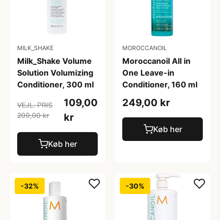
MILK_SHAKE
MOROCCANOIL
Milk_Shake Volume
Moroccanoil All in
Solution Volumizing
One Leave-in
Conditioner, 300 ml
Conditioner, 160 ml
109,00
249,00 kr
VEJL. PRIS
209,00 kr
kr
Køb her
Køb her
-32%
-30%