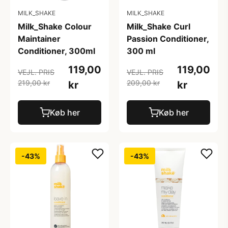
MILK_SHAKE
MILK_SHAKE
Milk_Shake Colour
Milk_Shake Curl
Maintainer
Passion Conditioner,
Conditioner, 300ml
300 ml
119,00
119,00
VEJL. PRIS
VEJL. PRIS
219,00 kr
209,00 kr
kr
kr
Køb her
Køb her
-43%
-43%