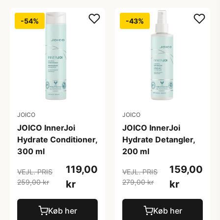
-54%
-43%
JOICO
JOICO
JOICO InnerJoi
JOICO InnerJoi
Hydrate Conditioner,
Hydrate Detangler,
300 ml
200 ml
119,00
159,00
VEJL. PRIS
VEJL. PRIS
259,00 kr
279,00 kr
kr
kr
Køb her
Køb her