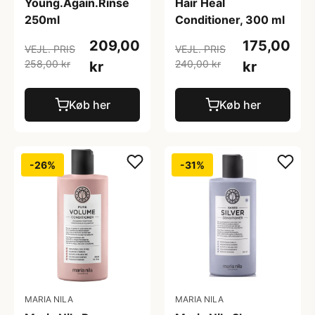
Young.Again.Rinse
Hair Heal
250ml
Conditioner, 300 ml
209,00
175,00
VEJL. PRIS
VEJL. PRIS
258,00 kr
240,00 kr
kr
kr
Køb her
Køb her
-26%
-31%
MARIA NILA
MARIA NILA