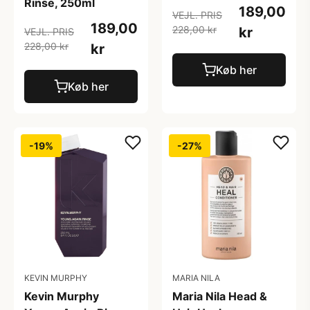
Rinse, 250ml
189,00
VEJL. PRIS
189,00
228,00 kr
kr
VEJL. PRIS
228,00 kr
kr
Køb her
Køb her
-19%
-27%
KEVIN MURPHY
MARIA NILA
Kevin Murphy
Maria Nila Head &