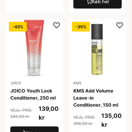
Køb her
-43%
-35%
JOICO
KMS
JOICO Youth Lock
KMS Add Volume
Conditioner, 250 ml
Leave-in
Conditioner, 150 ml
139,00
VEJL. PRIS
135,00
245,00 kr
kr
VEJL. PRIS
208,00 kr
kr