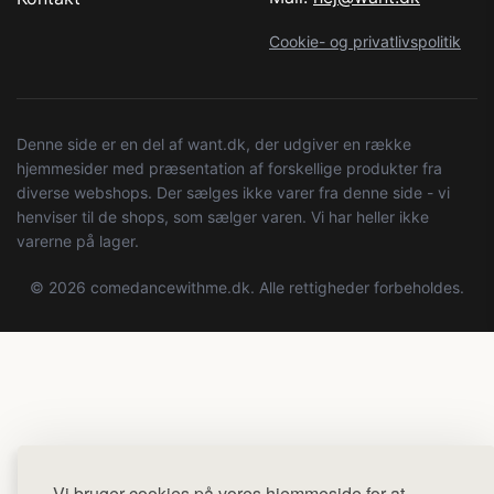
Cookie- og privatlivspolitik
Denne side er en del af want.dk, der udgiver en række
hjemmesider med præsentation af forskellige produkter fra
diverse webshops. Der sælges ikke varer fra denne side - vi
henviser til de shops, som sælger varen. Vi har heller ikke
varerne på lager.
© 2026 comedancewithme.dk. Alle rettigheder forbeholdes.
Vi bruger cookies på vores hjemmeside for at