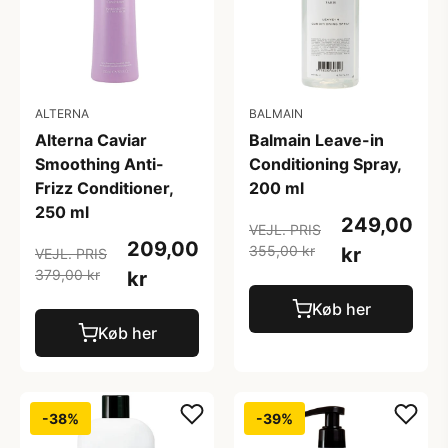
ALTERNA
BALMAIN
Alterna Caviar
Balmain Leave-in
Smoothing Anti-
Conditioning Spray,
Frizz Conditioner,
200 ml
250 ml
249,00
VEJL. PRIS
209,00
355,00 kr
kr
VEJL. PRIS
379,00 kr
kr
Køb her
Køb her
-38%
-39%