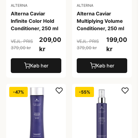
ALTERNA
ALTERNA
Alterna Caviar
Alterna Caviar
Infinite Color Hold
Multiplying Volume
Conditioner, 250 ml
Conditioner, 250 ml
209,00
199,00
VEJL. PRIS
VEJL. PRIS
379,00 kr
379,00 kr
kr
kr
Køb her
Køb her
-47%
-55%