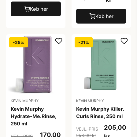
Køb her
Køb her
-25%
-21%
KEVIN MURPHY
KEVIN MURPHY
Kevin Murphy
Kevin Murphy Killer.
Hydrate-Me.Rinse,
Curls Rinse, 250 ml
250 ml
205,00
VEJL. PRIS
170,00
258,00 kr
kr
VEJL. PRIS