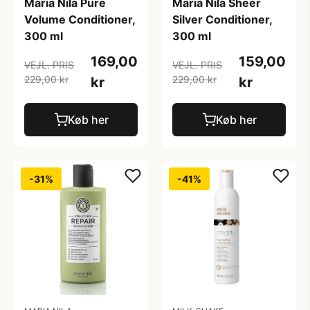
Maria Nila Pure
Maria Nila Sheer
Volume Conditioner,
Silver Conditioner,
300 ml
300 ml
169,00
159,00
VEJL. PRIS
VEJL. PRIS
229,00 kr
229,00 kr
kr
kr
Køb her
Køb her
-31%
-41%