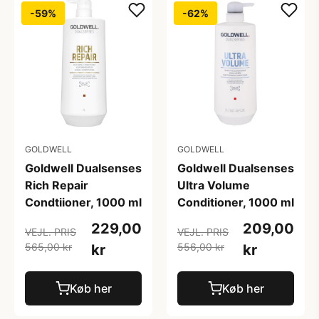
-59%
-62%
GOLDWELL
GOLDWELL
Goldwell Dualsenses
Goldwell Dualsenses
Rich Repair
Ultra Volume
Condtiioner, 1000 ml
Conditioner, 1000 ml
229,00
209,00
VEJL. PRIS
VEJL. PRIS
565,00 kr
556,00 kr
kr
kr
Køb her
Køb her