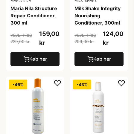
MARIA NILA
MILK_SHAKE
Maria Nila Structure
Milk Shake Integrity
Repair Conditioner,
Nourishing
300 ml
Conditioner, 300ml
159,00
124,00
VEJL. PRIS
VEJL. PRIS
229,00 kr
209,00 kr
kr
kr
Køb her
Køb her
-46%
-43%