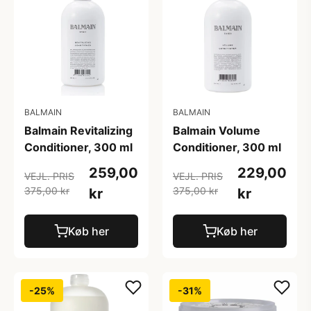
BALMAIN
BALMAIN
Balmain Revitalizing
Balmain Volume
Conditioner, 300 ml
Conditioner, 300 ml
259,00
229,00
VEJL. PRIS
VEJL. PRIS
375,00 kr
375,00 kr
kr
kr
Køb her
Køb her
-25%
-31%