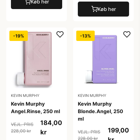
Køb her
Køb her
-19%
-13%
KEVIN MURPHY
KEVIN MURPHY
Kevin Murphy
Kevin Murphy
Angel.Rinse, 250 ml
Blonde.Angel, 250
ml
184,00
VEJL. PRIS
199,00
228,00 kr
kr
VEJL. PRIS
228,00 kr
kr