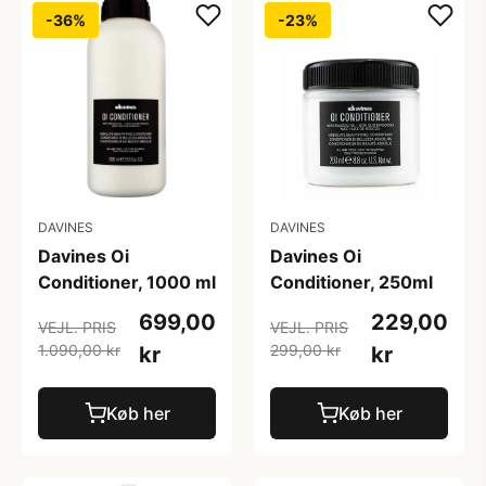
-36%
-23%
DAVINES
DAVINES
Davines Oi
Davines Oi
Conditioner, 1000 ml
Conditioner, 250ml
699,00
229,00
VEJL. PRIS
VEJL. PRIS
1.090,00 kr
299,00 kr
kr
kr
Køb her
Køb her