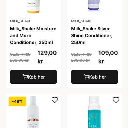
MILK_SHAKE
MILK_SHAKE
Milk_Shake Moisture
Milk_Shake Silver
and More
Shine Conditioner,
Conditioner, 250ml
250ml
129,00
109,00
VEJL. PRIS
VEJL. PRIS
209,00 kr
209,00 kr
kr
kr
Køb her
Køb her
-48%