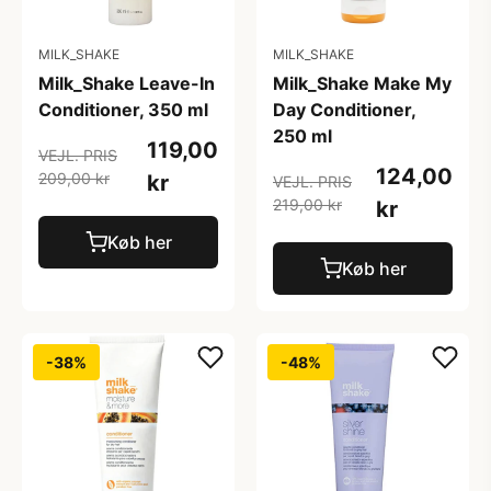
MILK_SHAKE
MILK_SHAKE
Milk_Shake Leave-In
Milk_Shake Make My
Conditioner, 350 ml
Day Conditioner,
250 ml
119,00
VEJL. PRIS
124,00
209,00 kr
kr
VEJL. PRIS
219,00 kr
kr
Køb her
Køb her
-38%
-48%