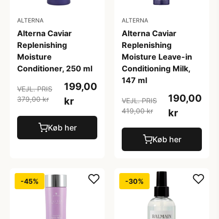
ALTERNA
ALTERNA
Alterna Caviar
Alterna Caviar
Replenishing
Replenishing
Moisture
Moisture Leave-in
Conditioner, 250 ml
Conditioning Milk,
147 ml
199,00
VEJL. PRIS
190,00
379,00 kr
kr
VEJL. PRIS
419,00 kr
kr
Køb her
Køb her
-45%
-30%