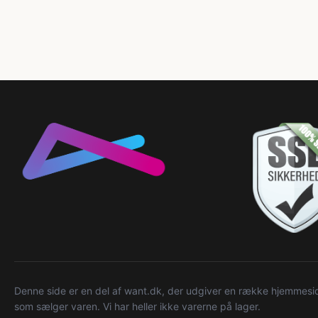
Denne side er en del af want.dk, der udgiver en række hjemmeside
som sælger varen. Vi har heller ikke varerne på lager.