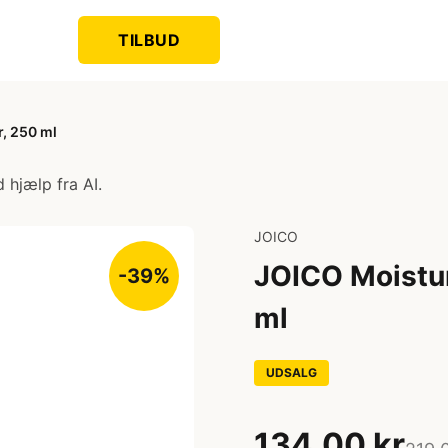
TILBUD
, 250 ml
 hjælp fra AI.
JOICO
JOICO Moistur
-39%
ml
UDSALG
134,00 kr