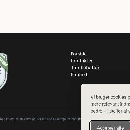
Forside
Produkter
Top Rabatter
Kontakt
Vi bruger cookies p
mere relevant indho
bedre – ikke for at 
r med præsentation af forskellige produkter fra diverse webshops. De
Accepter alle