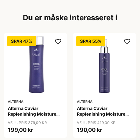
Du er måske interesseret i
SPAR 47%
SPAR 55%
ALTERNA
ALTERNA
Alterna Caviar
Alterna Caviar
Replenishing Moisture
Replenishing Moisture
Conditioner, 250 ml
Leave-in Conditioning
VEJL. PRIS 379,00 KR
VEJL. PRIS 419,00 KR
Milk, 147 ml
199,00 kr
190,00 kr