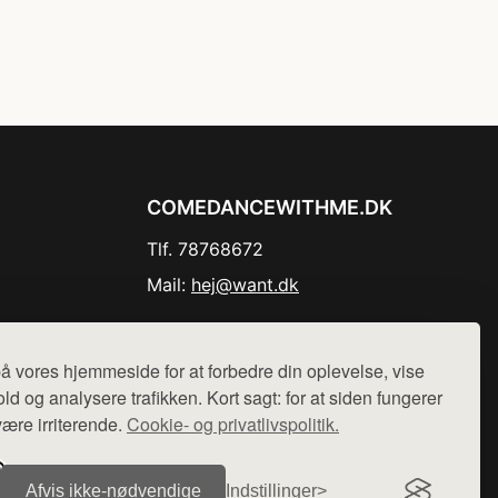
COMEDANCEWITHME.DK
Tlf. 78768672
Mail:
hej@want.dk
Cookie- og privatlivspolitik
å vores hjemmeside for at forbedre din oplevelse, vise
ld og analysere trafikken. Kort sagt: for at siden fungerer
være irriterende.
Cookie- og privatlivspolitik.
r sælges ikke varer fra denne side - vi henviser til de shops,
Afvis ikke‑nødvendige
Indstillinger