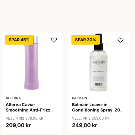
SPAR 45%
SPAR 30%
ALTERNA
BALMAIN
Alterna Caviar
Balmain Leave-in
Smoothing Anti-Frizz
Conditioning Spray, 200
Conditioner, 250 ml
ml
VEJL. PRIS 379,00 KR
VEJL. PRIS 355,00 KR
209,00 kr
249,00 kr