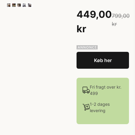
449,00
799,00
kr
kr
Køb her
Fri fragt over kr.
499
1-2 dages
levering