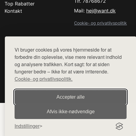
Tlf. 78768672
Top Rabatter
Mail:
hej@want.dk
Kontakt
Cookie- og privatlivspolitik
Vi bruger cookies på vores hjemmeside for at
Denne side er en del af want.dk, der udgiver en række
forbedre din oplevelse, vise mere relevant indhold
hjemmesider med præsentation af forskellige produkter fra
og analysere trafikken. Kort sagt: for at siden
diverse webshops. Der sælges ikke varer fra denne side - vi
fungerer bedre – ikke for at være irriterende.
henviser til de shops, som sælger varen. Vi har heller ikke
Cookie- og privatlivspolitik.
varerne på lager.
© 2026 comedancewithme.dk. Alle rettigheder forbeholdes.
Accepter alle
Afvis ikke‑nødvendige
Indstillinger