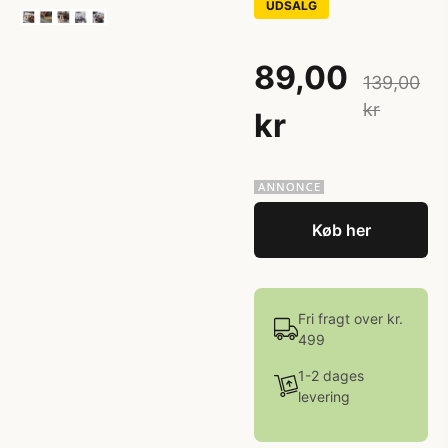
UDSALG
89,00
139,00
kr
kr
Køb her
Fri fragt over kr.
499
1-2 dages
levering