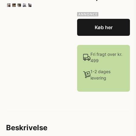
Køb her
Fri fragt over kr.
499
1-2 dages
levering
Beskrivelse