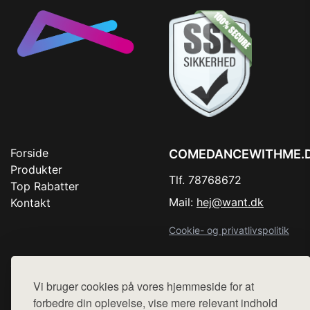
Forside
COMEDANCEWITHME.
Produkter
Tlf. 78768672
Top Rabatter
Mail:
hej@want.dk
Kontakt
Cookie- og privatlivspolitik
Vi bruger cookies på vores hjemmeside for at
Denne side er en del af want.dk, der udgiver en række
forbedre din oplevelse, vise mere relevant indhold
hjemmesider med præsentation af forskellige produkter fra