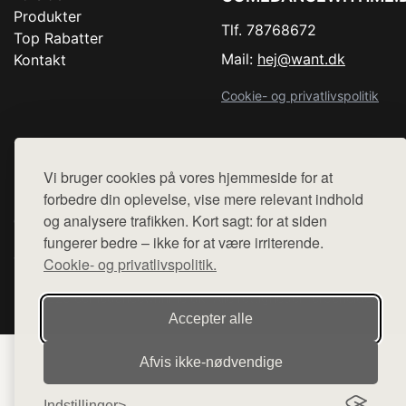
Produkter
Tlf. 78768672
Top Rabatter
Mail:
hej@want.dk
Kontakt
Cookie- og privatlivspolitik
Vi bruger cookies på vores hjemmeside for at
Denne side er en del af want.dk, der udgiver en række
forbedre din oplevelse, vise mere relevant indhold
hjemmesider med præsentation af forskellige produkter fra
og analysere trafikken. Kort sagt: for at siden
diverse webshops. Der sælges ikke varer fra denne side - vi
fungerer bedre – ikke for at være irriterende.
henviser til de shops, som sælger varen. Vi har heller ikke
varerne på lager.
Cookie- og privatlivspolitik.
© 2026 comedancewithme.dk. Alle rettigheder forbeholdes.
Accepter alle
Afvis ikke‑nødvendige
Indstillinger