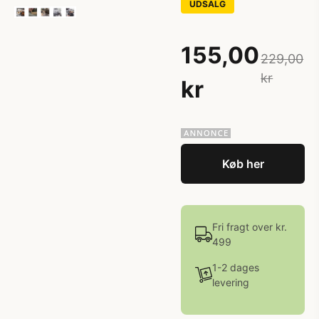
UDSALG
155,00
229,00
kr
kr
Køb her
Fri fragt over kr.
499
1-2 dages
levering