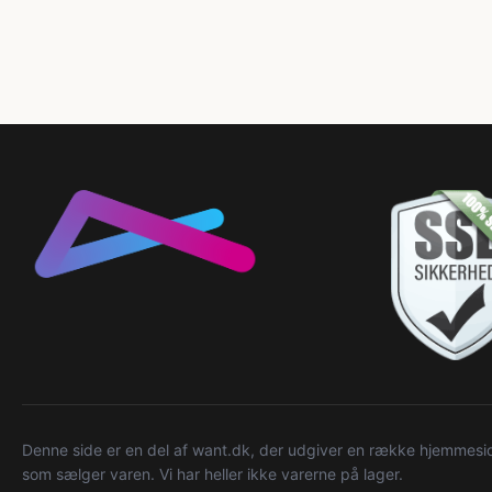
Denne side er en del af want.dk, der udgiver en række hjemmeside
som sælger varen. Vi har heller ikke varerne på lager.