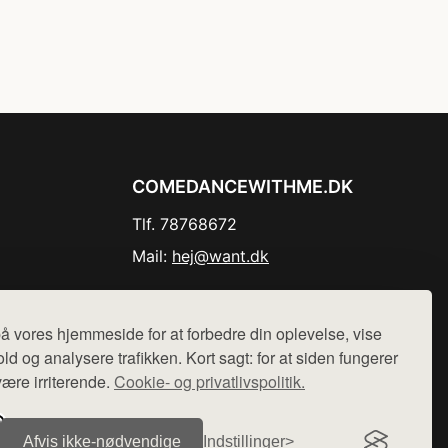
COMEDANCEWITHME.DK
Tlf. 78768672
Mail:
hej@want.dk
Cookie- og privatlivspolitik
å vores hjemmeside for at forbedre din oplevelse, vise
ld og analysere trafikken. Kort sagt: for at siden fungerer
være irriterende.
Cookie- og privatlivspolitik.
r sælges ikke varer fra denne side - vi henviser til de shops,
Afvis ikke‑nødvendige
Indstillinger