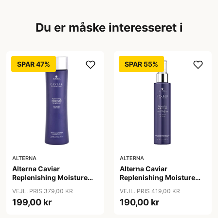
Du er måske interesseret i
SPAR 47%
SPAR 55%
ALTERNA
ALTERNA
Alterna Caviar
Alterna Caviar
Replenishing Moisture
Replenishing Moisture
Conditioner, 250 ml
Leave-in Conditioning
VEJL. PRIS 379,00 KR
VEJL. PRIS 419,00 KR
Milk, 147 ml
199,00 kr
190,00 kr