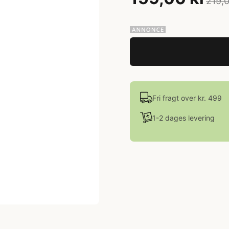
219,0
Fri fragt over kr. 499
1-2 dages levering