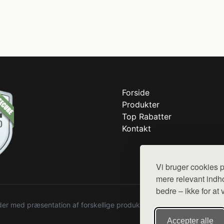
Forside
Produkter
Top Rabatter
Kontakt
Vi bruger cookies p
mere relevant indho
bedre – ikke for at 
r med præsentation af forskellige produkter fra diverse webshops. De
Accepter alle