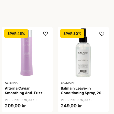
SPAR 45%
SPAR 30%
ALTERNA
BALMAIN
Alterna Caviar
Balmain Leave-in
Smoothing Anti-Frizz
Conditioning Spray, 200
Conditioner, 250 ml
ml
VEJL. PRIS 379,00 KR
VEJL. PRIS 355,00 KR
209,00 kr
249,00 kr