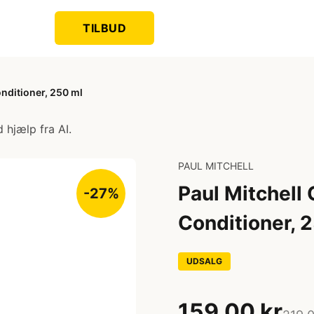
TILBUD
nditioner, 250 ml
 hjælp fra AI.
PAUL MITCHELL
Paul Mitchell
-27%
Conditioner, 
UDSALG
159,00 kr