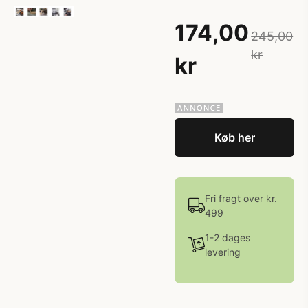
174,00
245,00
kr
kr
Køb her
Fri fragt over kr.
499
1-2 dages
levering