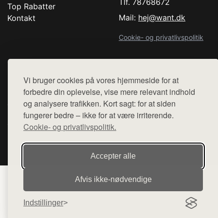
Tlf. 78768672
Top Rabatter
Mail:
hej@want.dk
Kontakt
Cookie- og privatlivspolitik
Vi bruger cookies på vores hjemmeside for at
Denne side er en del af want.dk, der udgiver en række
forbedre din oplevelse, vise mere relevant indhold
hjemmesider med præsentation af forskellige produkter fra
og analysere trafikken. Kort sagt: for at siden
diverse webshops. Der sælges ikke varer fra denne side - vi
fungerer bedre – ikke for at være irriterende.
henviser til de shops, som sælger varen. Vi har heller ikke
Cookie- og privatlivspolitik.
varerne på lager.
© 2026 comedancewithme.dk. Alle rettigheder forbeholdes.
Accepter alle
Afvis ikke‑nødvendige
Indstillinger