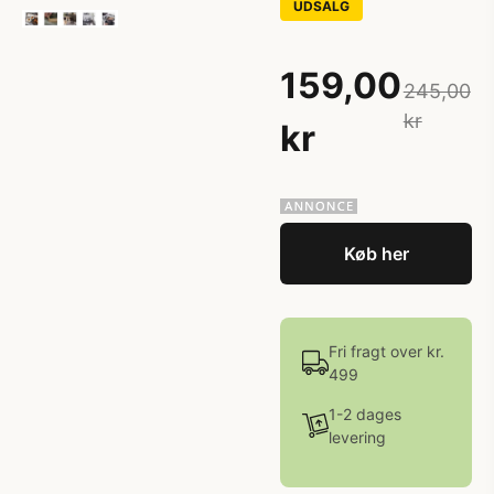
UDSALG
159,00
245,00
kr
kr
Køb her
Fri fragt over kr.
499
1-2 dages
levering