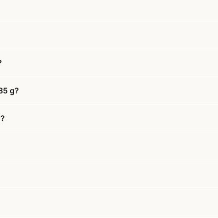
?
85 g?
g?