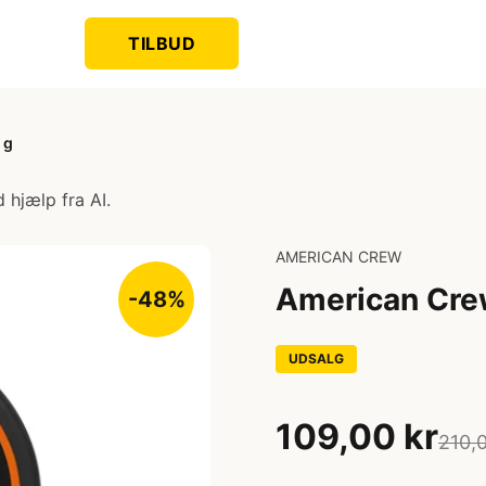
TILBUD
 g
 hjælp fra AI.
AMERICAN CREW
American Cre
-48%
UDSALG
109,00 kr
210,0