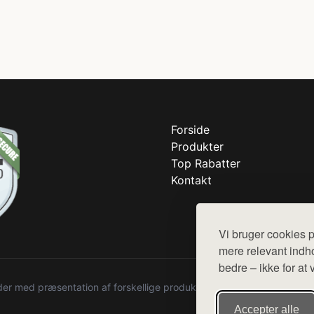
Forside
Produkter
Top Rabatter
Kontakt
Vi bruger cookies p
mere relevant indho
bedre – ikke for at 
r med præsentation af forskellige produkter fra diverse webshops. De
Accepter alle