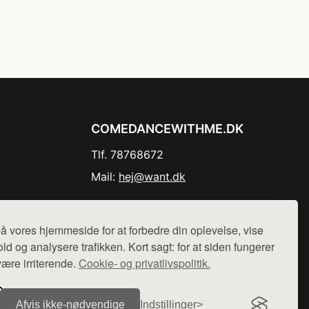
COMEDANCEWITHME.DK
Tlf. 78768672
Mail:
hej@want.dk
Cookie- og privatlivspolitik
å vores hjemmeside for at forbedre din oplevelse, vise
ld og analysere trafikken. Kort sagt: for at siden fungerer
være irriterende.
Cookie- og privatlivspolitik.
r sælges ikke varer fra denne side - vi henviser til de shops,
Afvis ikke‑nødvendige
Indstillinger