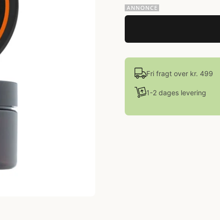
Fri fragt over kr. 499
1-2 dages levering