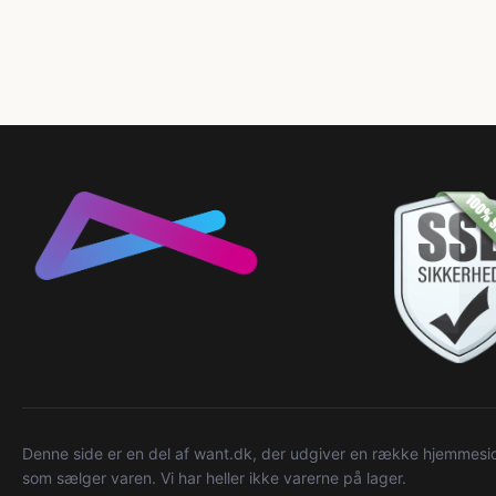
Denne side er en del af want.dk, der udgiver en række hjemmeside
som sælger varen. Vi har heller ikke varerne på lager.